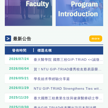
最新公告
more
發佈時間
標題名稱
2026/07/24
臺大醫學院 國際三校GIP-TRIAD <<誠徵 專案教學教師1名>>
2026/06/04
賀！NTU GIP-TRIAD優秀校友蔡易霖榮登《富比士》亞洲 30 Under 30 傑出青年榜單！
2026/05/21
學長姐求學經驗分享篇
2026/01/29
NTU GIP-TRIAD Strengthens Ties with Japan
2025/11/20
臺大國際三校農業生技與健康醫療碩士學位學程115學年度碩士一般招生入學招生中~~~
2025/10/30
臺大GIP-TRIAD代表團出訪日本與法國 - 深化國際聯盟合作與未來發展布局